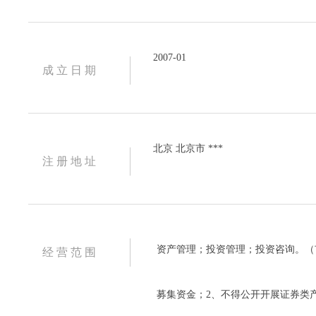
2007-01
成 立 日 期
北京 北京市 ***
注 册 地 址
资产管理；投资管理；投资咨询。（
经 营 范 围
募集资金；2、不得公开开展证券类