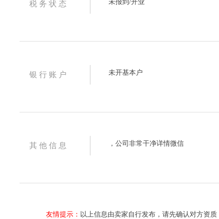
未报到/开业
税 务 状 态
未开基本户
银 行 账 户
，公司非常干净详情微信
其 他 信 息
友情提示：
以上信息由卖家自行发布，请先确认对方资质