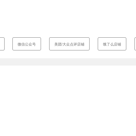
微信公众号
美团/大众点评店铺
饿了么店铺