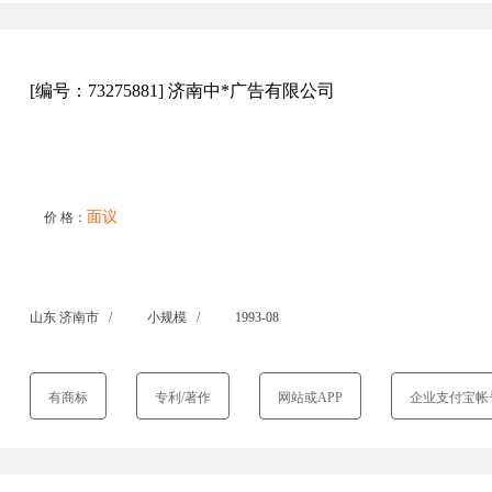
[编号：73275881] 济南中*广告有限公司
面议
价 格：
山东 济南市 /
小规模 /
1993-08
有商标
专利/著作
网站或APP
企业支付宝帐