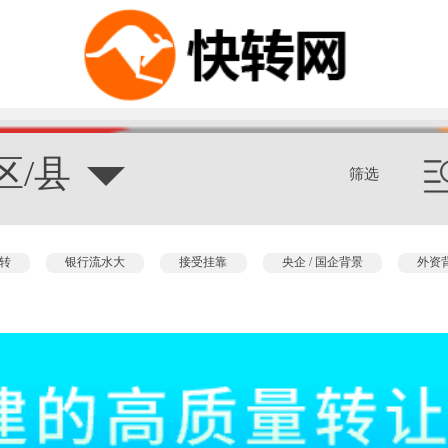
区/县
筛选
转
银行流水大
接受挂靠
央企 / 国企背景
外资