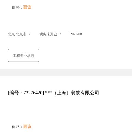
面议
价 格：
北京 北京市 /
税务未开业 /
2025-08
工程专业承包
[编号：73276420] ***（上海）餐饮有限公司
面议
价 格：